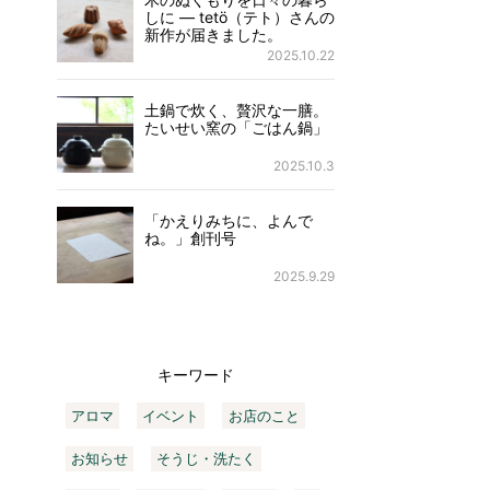
しに ― tetö（テト）さんの
新作が届きました。
2025.10.22
土鍋で炊く、贅沢な一膳。
たいせい窯の「ごはん鍋」
2025.10.3
「かえりみちに、よんで
ね。」創刊号
2025.9.29
キーワード
アロマ
イベント
お店のこと
お知らせ
そうじ・洗たく