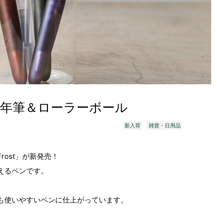
ost・万年筆＆ローラーボール
新入荷
雑貨・日用品
ost」が新発売！
えるペンです。
も使いやすいペンに仕上がっています。