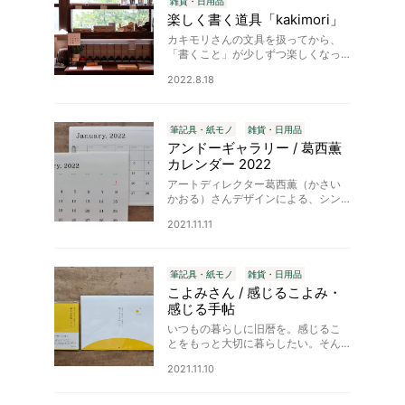
雑貨・日用品
楽しく書く道具「kakimori」
カキモリさんの文具を扱ってから、
「書くこと」が少しずつ楽しくなっ
てきました。店頭では万年筆用イン
2022.8.18
クをはじめ、ローラーボールや万年
筆、カラーライナー、つけペン、一
筆箋などをご用意しております。実
際に…
筆記具・紙モノ
雑貨・日用品
アンドーギャラリー / 葛西薫
カレンダー 2022
アートディレクター葛西薫（かさい
かおる）さんデザインによる、シン
プルでお洒落な壁掛けカレンダーが
2021.11.11
届きました。「罫線あり」と「罫線
なし」が選べます。「飽きのこな
い、使いやすいカレンダーを作ろ
う」とい…
筆記具・紙モノ
雑貨・日用品
こよみさん / 感じるこよみ・
感じる手帖
いつもの暮らしに旧暦を。感じるこ
とをもっと大切に暮らしたい。そん
な思いを込めて作られた「月と太陽
2021.11.10
と私。」をテーマにした、新月から
始まる旧暦カレンダーです。「感じ
る手帖」は、普段お使いの手帳に差