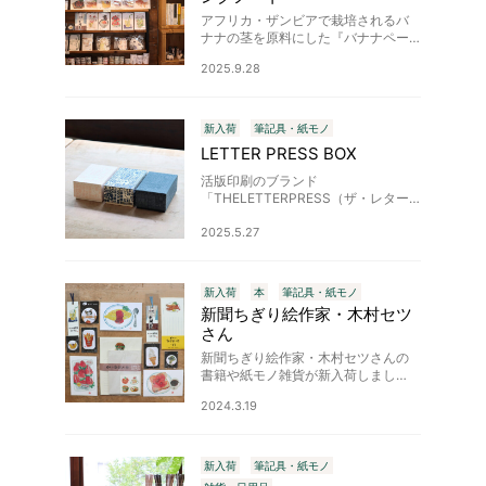
アフリカ・ザンビアで栽培されるバ
ナナの茎を原料にした『バナナペー
パー』を使った、コンパクトなA6サ
2025.9.28
イズのリングノートが届きました。
これまでは廃棄されていたバナナの
茎をFSC認証パルプに加え、越前和
紙…
新入荷
筆記具・紙モノ
LETTER PRESS BOX
活版印刷のブランド
「THELETTERPRESS（ザ・レター
プレス）」のメッセージカードボッ
クス、メモカードボックスが入荷し
2025.5.27
ました。印刷の際に出る余り紙をリ
ユースしたアイテムです。活版印刷
とは…
新入荷
本
筆記具・紙モノ
新聞ちぎり絵作家・木村セツ
さん
新聞ちぎり絵作家・木村セツさんの
書籍や紙モノ雑貨が新入荷しまし
た。90歳で新聞ちぎり絵を始め、た
2024.3.19
くさんの作品を生み出されてきた木
村セツさん。美味しそうで、可愛ら
しい作品は、どれも見れば見るほど
新しい…
新入荷
筆記具・紙モノ