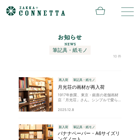
筆記具・紙モノ
10 件
再入荷
筆記具・紙モノ
月光荘の画材が再入荷
1917年創業、東京・銀座の老舗画材
店「月光荘」さん。シンプルで愛ら
しい佇まいの画材は、子どもから大
人まで幅広く愛されています。そん
2025.12.8
な月光荘のカラーコンテと色鉛筆が
再入荷しました。絵を描くのが好き…
新入荷
筆記具・紙モノ
バナナペーパー・A6サイズリ
ングノート