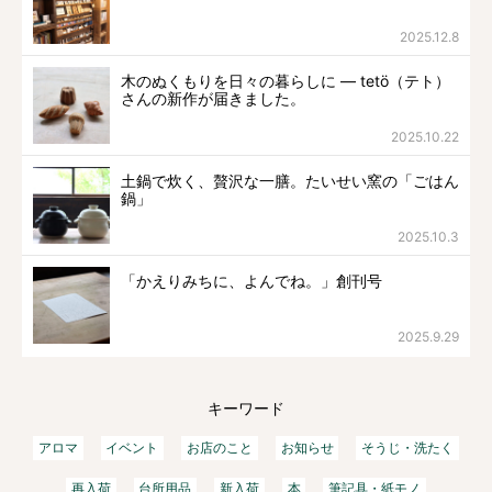
2025.12.8
木のぬくもりを日々の暮らしに ― tetö（テト）
さんの新作が届きました。
2025.10.22
土鍋で炊く、贅沢な一膳。たいせい窯の「ごはん
鍋」
2025.10.3
「かえりみちに、よんでね。」創刊号
2025.9.29
キーワード
アロマ
イベント
お店のこと
お知らせ
そうじ・洗たく
再入荷
台所用品
新入荷
本
筆記具・紙モノ