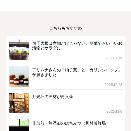
こちらもおすすめ
切干大根は煮物だけじゃない。簡単でおいしいお
漬物とサラダに
2026.6.30
アリムナさんの「柚子茶」と「カリンシロップ」
が届きました
2025.12.28
月光荘の画材が再入荷
2025.12.8
非加熱・無添加のはちみつ（川村養蜂場）