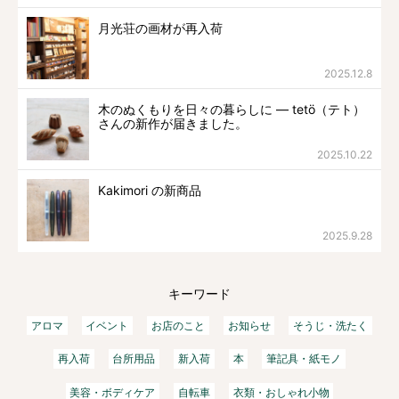
月光荘の画材が再入荷
2025.12.8
木のぬくもりを日々の暮らしに ― tetö（テト）
さんの新作が届きました。
2025.10.22
Kakimori の新商品
2025.9.28
キーワード
アロマ
イベント
お店のこと
お知らせ
そうじ・洗たく
再入荷
台所用品
新入荷
本
筆記具・紙モノ
美容・ボディケア
自転車
衣類・おしゃれ小物