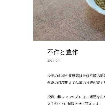
不作と豊作
2021.10.11
今年の山椒の収穫高は天候不順の影響
年夏の収穫期まで品薄の状態が続く
飛騨山椒ファンの方にはご迷惑をお
入 1点だけに制限させて頂きます。